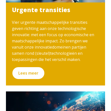
Urgente transities
Vier urgente maatschappelijke transities
geven richting aan onze technologische
innovatie: met een focus op economische en
maatschappelijke impact. Zo brengen we
vanuit onze innovatiedomeinen partijen
samen rond (sleutel)technologieën en
toepassingen die het verschil maken.
Lees meer